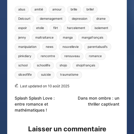
Tags:
abus
amitié
amour
brille
brille!
Delcourt
demenagement
depression
drame
espoir
etoile
flirt
harcelement
isolement
jenny
maltraitance
manga
mangafrançais
manipulation
news
nouvellevie
parentabusifs
pinkdiary
rencontre
renouveau
romance
school
schoollife
shojo
shojofrançais
sliceoflife
suicide
traumatisme
Last updated on 10 août 2025
Post
Splash Splash Love :
Dans mon ombre : un
entre romance et
thriller captivant
navigation
mathématiques !
Laisser un commentaire