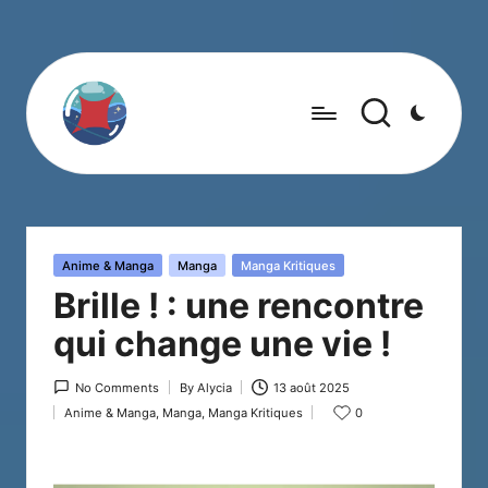
Posted
Anime & Manga
Manga
Manga Kritiques
in
Brille ! : une rencontre
qui change une vie !
No Comments
By
Alycia
13 août 2025
Posted
Anime & Manga
,
Manga
,
Manga Kritiques
0
by
Posted
in