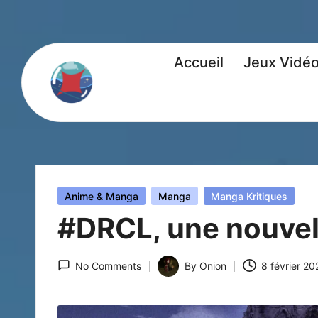
Accueil
Jeux Vidé
Posted
Anime & Manga
Manga
Manga Kritiques
in
#DRCL, une nouvel
No Comments
By
Onion
8 février 20
Posted
by