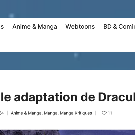
os
Anime & Manga
Webtoons
BD & Comi
le adaptation de Dracu
11
24
Anime & Manga
,
Manga
,
Manga Kritiques
Posted
in