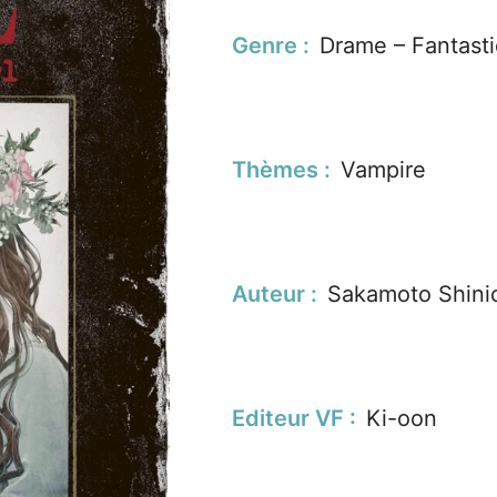
Genre :
Drame – Fantasti
Thèmes :
Vampire
Auteur :
Sakamoto Shini
Editeur VF :
Ki-oon