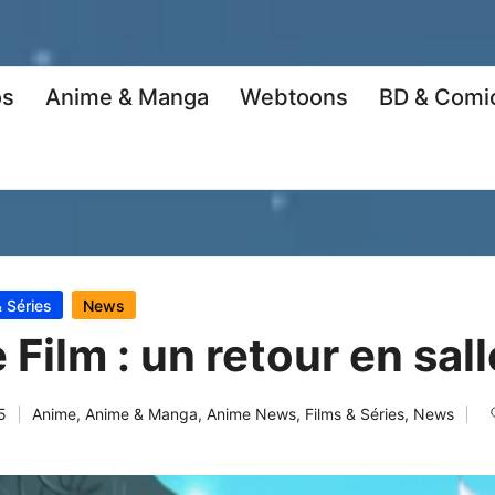
os
Anime & Manga
Webtoons
BD & Comi
& Séries
News
 Film : un retour en sal
5
Anime
,
Anime & Manga
,
Anime News
,
Films & Séries
,
News
Posted
in