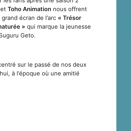
r les fans après une saison 2
et
Toho Animation
nous offrent
 grand écran de l’arc
« Trésor
maturée »
qui marque la jeunesse
 Suguru Geto.
centré sur le passé de nos deux
hui, à l’époque où une amitié