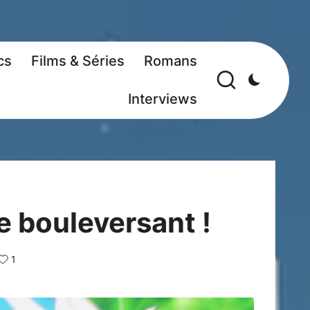
cs
Films & Séries
Romans
Interviews
le bouleversant !
1