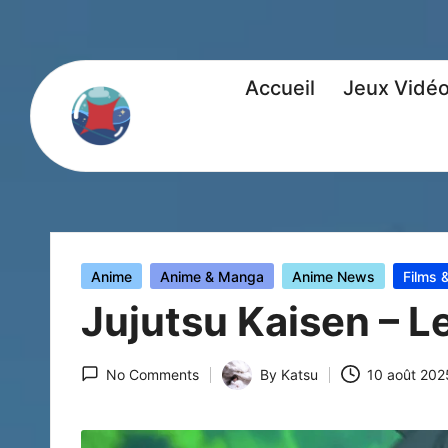
Accueil
Jeux Vidé
Posted
Anime
Anime & Manga
Anime News
Films 
in
Jujutsu Kaisen – Le
No Comments
By
Katsu
10 août 202
Posted
by