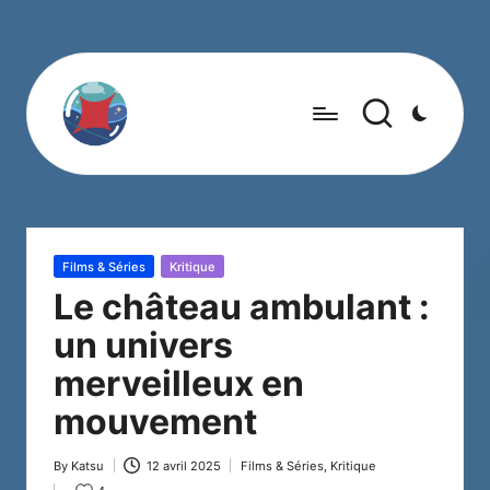
Posted
Films & Séries
Kritique
in
Le château ambulant :
un univers
merveilleux en
mouvement
By
Katsu
12 avril 2025
Films & Séries
,
Kritique
Posted
Posted