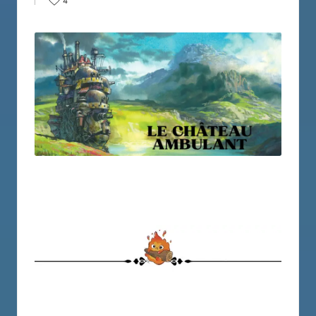
4
by
in