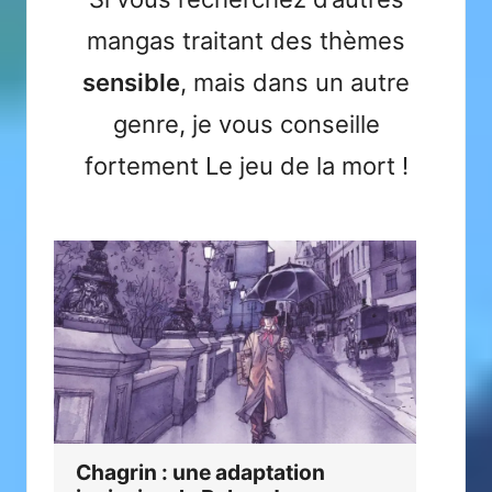
mangas traitant des thèmes
sensible
, mais dans un autre
genre, je vous conseille
fortement
Le jeu de la mort
!
Le
Chagrin : une adaptation
un