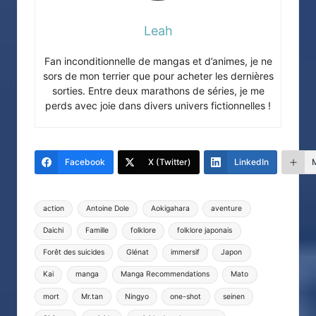
Leah
Fan inconditionnelle de mangas et d’animes, je ne
sors de mon terrier que pour acheter les dernières
sorties. Entre deux marathons de séries, je me
perds avec joie dans divers univers fictionnelles !
Facebook
X (Twitter)
LinkedIn
Tags:
action
Antoine Dole
Aokigahara
aventure
Daichi
Famille
folklore
folklore japonais
Forêt des suicides
Glénat
immersif
Japon
Kai
manga
Manga Recommendations
Mato
mort
Mr.tan
Ningyo
one-shot
seinen