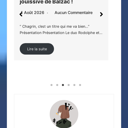
jouissive de Balzac !
dr
1 Août 2026
Aucun Commentaire
31 
” Chagrin, c’est un titre qui me va bien…”
Et si
Présentation Présentation Le duo Rodolphe et…
appr
Lire la suite