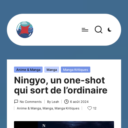
Posted
Anime & Manga
Manga
Manga Kritiques
in
Ningyo, un one-shot
qui sort de l’ordinaire
No Comments
By
Leah
6 août 2024
Posted
Anime & Manga
,
Manga
,
Manga Kritiques
12
by
Posted
in