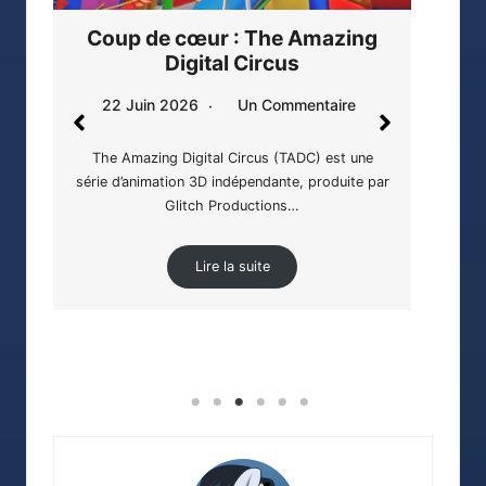
A Star Brighter Than the Sun,
Th
une rayonnante affection !
3 Mai 2026
Aucun Commentaire
27
Les cheveux dans le vent, les rayons du soleil
qui brillent et réchauffent le corps…
ar
The
加
Lire la suite