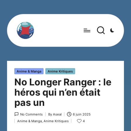
Posted
Anime & Manga
Anime Kritiques
in
No Longer Ranger : le
héros qui n’en était
pas un
No Comments
By
Aseal
6 juin 2025
Posted
Anime & Manga
,
Anime Kritiques
4
by
Posted
in