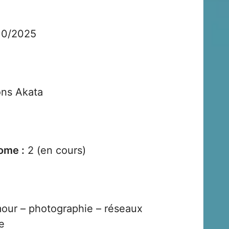
10/2025
ons Akata
ome :
2 (en cours)
our – photographie – réseaux
e