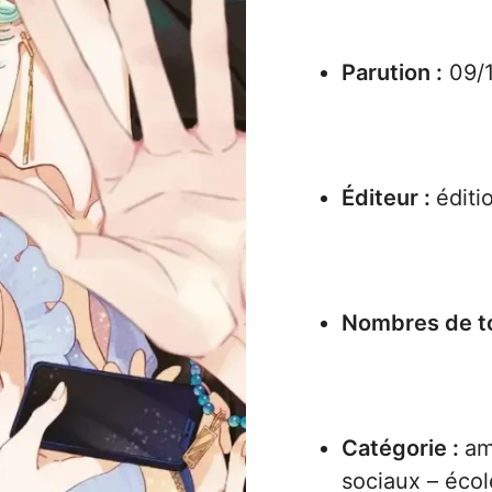
Parution :
09/
Éditeur :
éditi
Nombres de t
Catégorie :
am
sociaux – écol