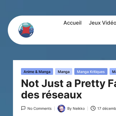
Accueil
Jeux Vidé
Posted
Anime & Manga
Manga
Manga Kritiques
M
in
Not Just a Pretty F
des réseaux
No Comments
By
Neikko
17 décemb
Posted