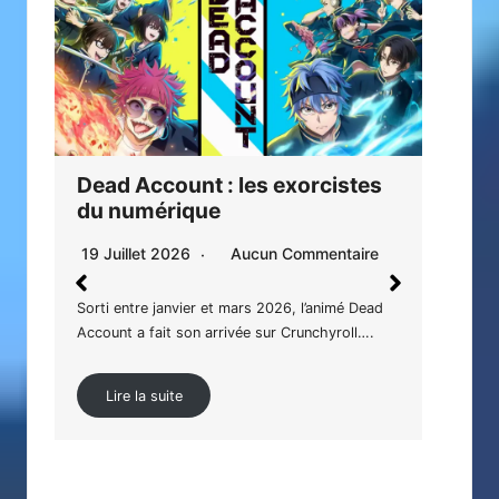
Dead Account : les exorcistes
Sec
du numérique
vér
19 Juillet 2026
Aucun Commentaire
6 J
Sorti entre janvier et mars 2026, l’animé Dead
Atta
Account a fait son arrivée sur Crunchyroll….
ne v
Hon
Lire la suite