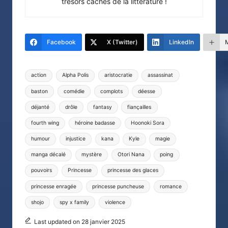
trésors cachés de la littérature !
Facebook
X (Twitter)
LinkedIn
Tags:
action
Alpha Polis
aristocratie
assassinat
baston
comédie
complots
déesse
déjanté
drôle
fantasy
fiançailles
fourth wing
héroine badasse
Hoonoki Sora
humour
injustice
kana
Kyle
magie
manga décalé
mystère
Otori Nana
poing
pouvoirs
Princesse
princesse des glaces
princesse enragée
princesse puncheuse
romance
shojo
spy x family
violence
Last updated on 28 janvier 2025