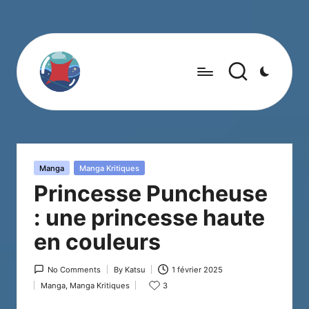
Posted
Manga
Manga Kritiques
in
Princesse Puncheuse
: une princesse haute
en couleurs
No Comments
By
Katsu
1 février 2025
Posted
Manga
,
Manga Kritiques
3
by
Posted
in