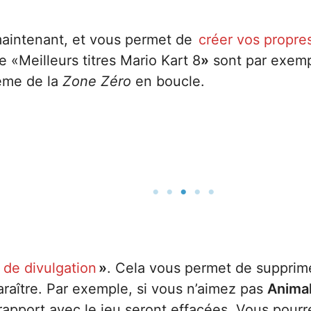
 maintenant, et vous permet de
créer vos propres
«Meilleurs titres Mario Kart 8
»
sont par exempl
ème de la
Zone Zéro
en boucle.
 de divulgation
»
. Cela vous permet de supprim
paraître. Par exemple, si vous n’aimez pas
Animal
 rapport avec le jeu seront effacées. Vous pour