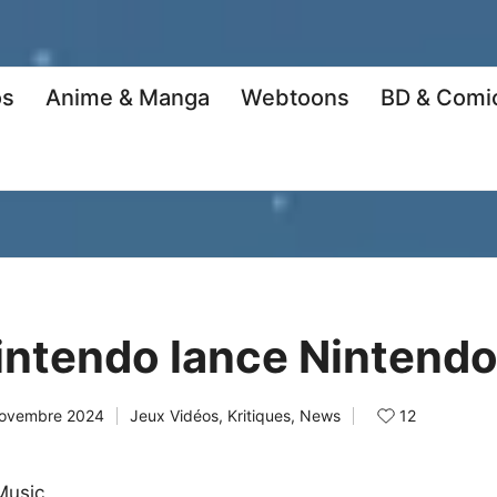
os
Anime & Manga
Webtoons
BD & Comi
Nintendo lance Nintend
12
novembre 2024
Jeux Vidéos
,
Kritiques
,
News
Posted
in