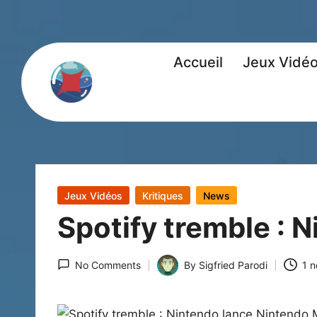
Accueil
Jeux Vidé
Posted
Jeux Vidéos
Kritiques
News
in
Spotify tremble : 
No Comments
By
Sigfried Parodi
1 
Posted
by