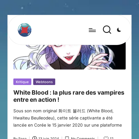
Posted
Kritique
Webtoons
in
White Blood : la plus rare des vampires
entre en action !
Sous son nom original 화이트 블러드 (White Blood,
Hwaiteu Beulleodeu), cette série captivante a été
lancée en Corée le 15 janvier 2020 sur une plateforme
By
Soso
13 juin 2024
No Comments
12