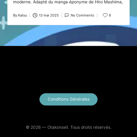
moderne. Adapté du manga éponyme de Hiro Mashima,
By
Katsu
13 mai 2025
No Comments
6
Posted
by
X
Instagram
YouTube
E-mail
Conditions Générales
© 2026 — Otakonseil. Tous droits réservés.