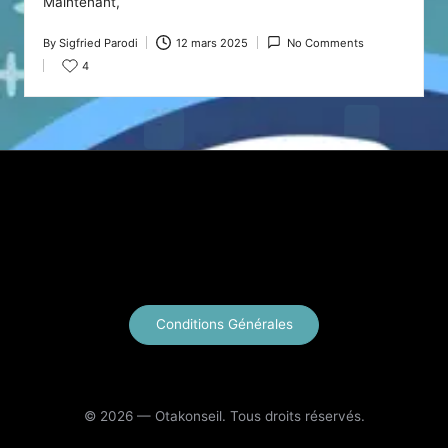
Maintenant,
By
Sigfried Parodi
12 mars 2025
No Comments
Posted
4
by
X
Instagram
YouTube
E-mail
Conditions Générales
© 2026 — Otakonseil. Tous droits réservés.