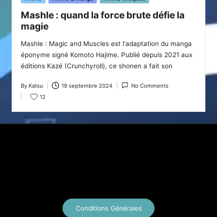
in
Mashle : quand la force brute défie la
magie
Mashle : Magic and Muscles est l'adaptation du manga
éponyme signé Komoto Hajime. Publié depuis 2021 aux
éditions Kazé (Crunchyroll), ce shonen a fait son
By
Katsu
19 septembre 2024
No Comments
Posted
12
by
X
Instagram
YouTube
E-mail
Conditions Générales