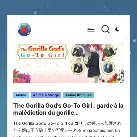
Posted
Anime
Anime & Manga
Anime Kritiques
in
The Gorilla God’s Go-To Girl : garde à la
malédiction du gorille…
The Gorilla God’s Go-To Girl ou ゴリラの神から加護され
た令嬢は王立騎士団で可愛がられる en japonais, est un