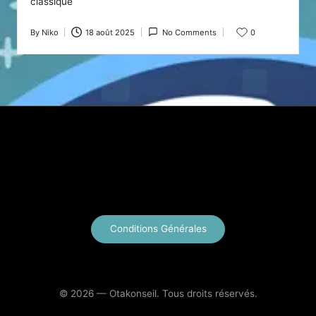
classique
By
Niko
18 août 2025
No Comments
0
Posted
by
X
Instagram
YouTube
E-mail
Conditions Générales
© 2026 — Otakonseil. Tous droits réservés.