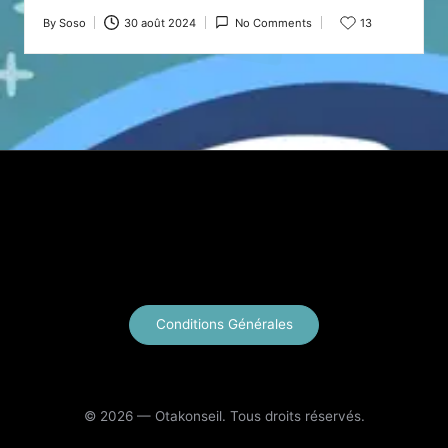
By
Soso
30 août 2024
No Comments
13
Posted
by
X
Instagram
YouTube
E-mail
Conditions Générales
© 2026 — Otakonseil. Tous droits réservés.