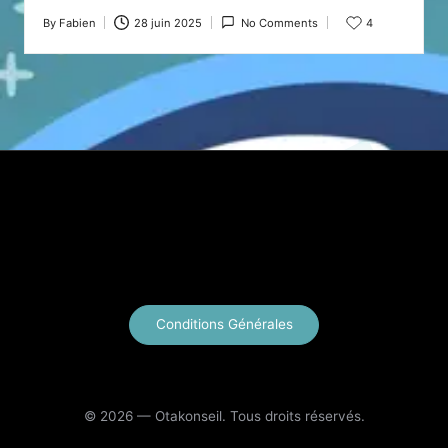
By
Fabien
28 juin 2025
No Comments
4
Posted
by
X
Instagram
YouTube
E-mail
Conditions Générales
© 2026 — Otakonseil. Tous droits réservés.