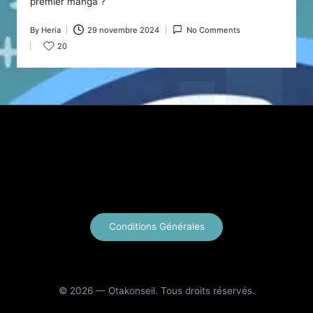
premier manga ?
By
Heria
29 novembre 2024
No Comments
Posted
20
by
X
Instagram
YouTube
E-mail
Conditions Générales
© 2026 — Otakonseil. Tous droits réservés.