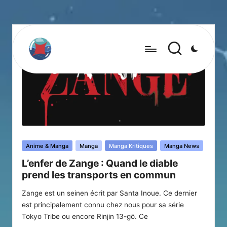
Posted
Anime & Manga
Manga
Manga Kritiques
Manga News
in
L’enfer de Zange : Quand le diable
prend les transports en commun
Zange est un seinen écrit par Santa Inoue. Ce dernier
est principalement connu chez nous pour sa série
Tokyo Tribe ou encore Rinjin 13-gō. Ce