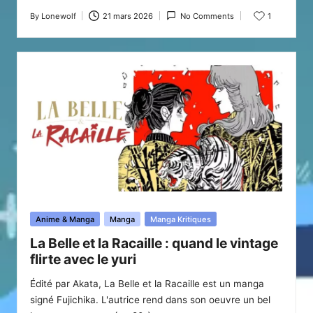
By
Lonewolf
21 mars 2026
No Comments
1
Posted
by
Posted
Anime & Manga
Manga
Manga Kritiques
in
La Belle et la Racaille : quand le vintage
flirte avec le yuri
Édité par Akata, La Belle et la Racaille est un manga
signé Fujichika. L'autrice rend dans son oeuvre un bel