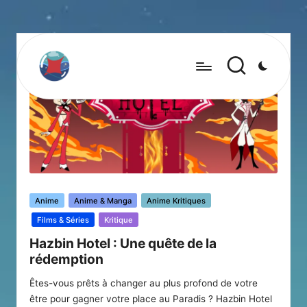
Posted
Anime
Anime & Manga
Anime Kritiques
in
Films & Séries
Kritique
Hazbin Hotel : Une quête de la
rédemption
Êtes-vous prêts à changer au plus profond de votre
être pour gagner votre place au Paradis ? Hazbin Hotel