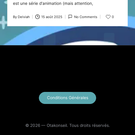
est une série d'animation (mais attention,
By
Delviah
15 août 2025
No Comments
0
Posted
by
X
Instagram
YouTube
E-mail
Conditions Générales
© 2026 — Otakonseil. Tous droits réservés.