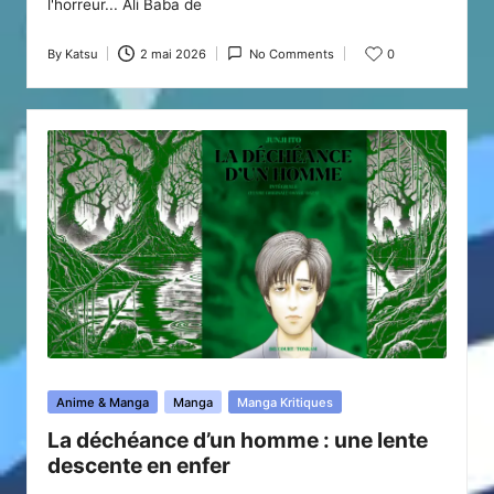
l'horreur... Ali Baba de
By
Katsu
2 mai 2026
No Comments
0
Posted
by
Posted
Anime & Manga
Manga
Manga Kritiques
in
La déchéance d’un homme : une lente
descente en enfer