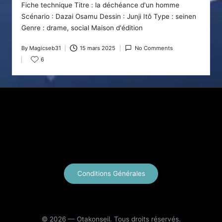
Fiche technique Titre : la déchéance d'un homme
Scénario : Dazai Osamu Dessin : Junji Itô Type : seinen
Genre : drame, social Maison d'édition
By
Magicseb31
15 mars 2025
No Comments
Posted
6
by
X
Instagram
YouTube
E-mail
Conditions Générales
© 2026 — Otakonseil. Tous droits réservés.