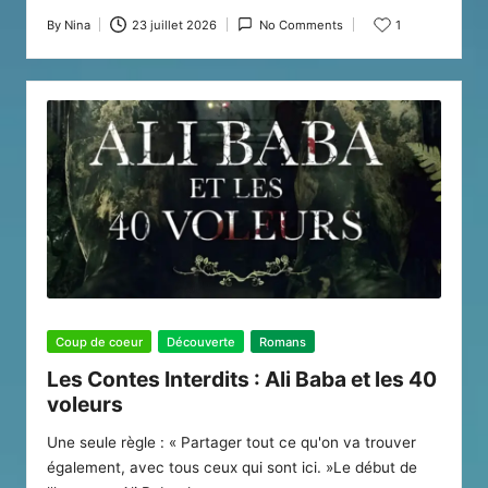
By
Nina
23 juillet 2026
No Comments
1
Posted
by
Posted
Coup de coeur
Découverte
Romans
in
Les Contes Interdits : Ali Baba et les 40
voleurs
Une seule règle : « Partager tout ce qu'on va trouver
également, avec tous ceux qui sont ici. »Le début de