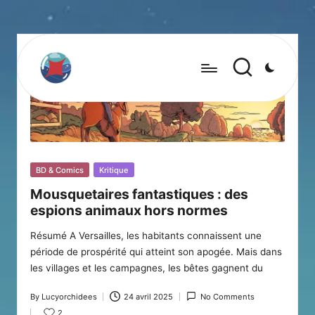
Posted
BD & Comics
Kritique
in
Mousquetaires fantastiques : des
espions animaux hors normes
Résumé A Versailles, les habitants connaissent une
période de prospérité qui atteint son apogée. Mais dans
les villages et les campagnes, les bêtes gagnent du
By
Lucyorchidees
24 avril 2025
No Comments
Posted
2