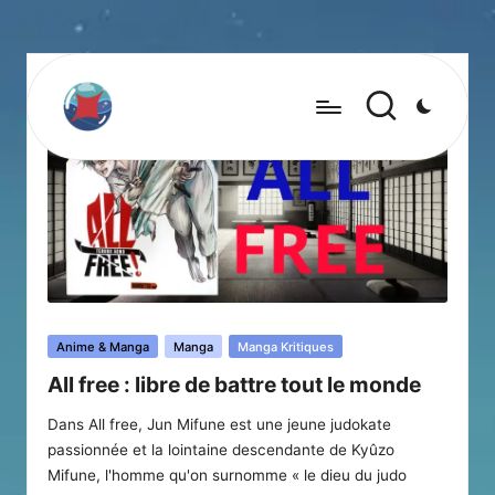
Posted
Anime & Manga
Manga
Manga Kritiques
in
All free : libre de battre tout le monde
Dans All free, Jun Mifune est une jeune judokate
passionnée et la lointaine descendante de Kyûzo
Mifune, l'homme qu'on surnomme « le dieu du judo