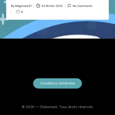
By
Magicseb31
24 février 2025
No Comments
Posted
6
by
X
Instagram
YouTube
E-mail
Conditions Générales
© 2026 — Otakonseil. Tous droits réservés.