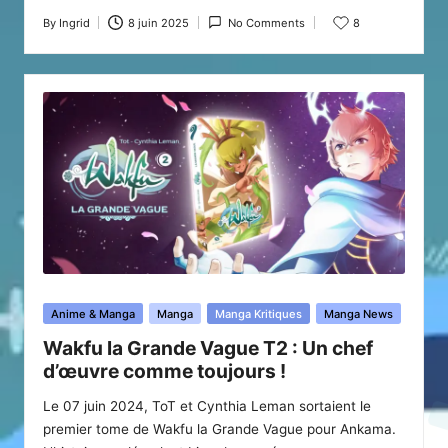
By
Ingrid
8 juin 2025
No Comments
8
Posted
by
Posted
Anime & Manga
Manga
Manga Kritiques
Manga News
in
Wakfu la Grande Vague T2 : Un chef
d’œuvre comme toujours !
Le 07 juin 2024, ToT et Cynthia Leman sortaient le
premier tome de Wakfu la Grande Vague pour Ankama.