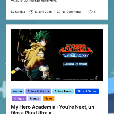
Adapté du manga éponyme,
By
Kargisa
13 avril 2025
No Comments
5
Posted
by
Posted
Anime
Anime & Manga
Anime News
Films & Séries
in
Kritique
Manga
News
My Hero Academia : You’re Next, un
film « Plus Ultra »