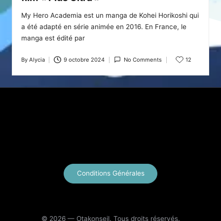
My Hero Academia est un manga de Kohei Horikoshi qui
a été adapté en série animée en 2016. En France, le
manga est édité par
By
Alycia
9 octobre 2024
No Comments
12
Posted
by
X
Instagram
YouTube
E-mail
Conditions Générales
© 2026 — Otakonseil. Tous droits réservés.