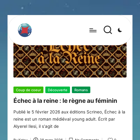
Posted
Coup de coeur
Découverte
Romans
in
Échec à la reine : le règne au féminin
Publié le 5 février 2026 aux éditions Scrineo, Échec à la
reine est un roman médiéval young adult. Écrit par
Alyerel Ilesi, il s'agit de
By
Katsu
28 mars 2026
No Comments
0