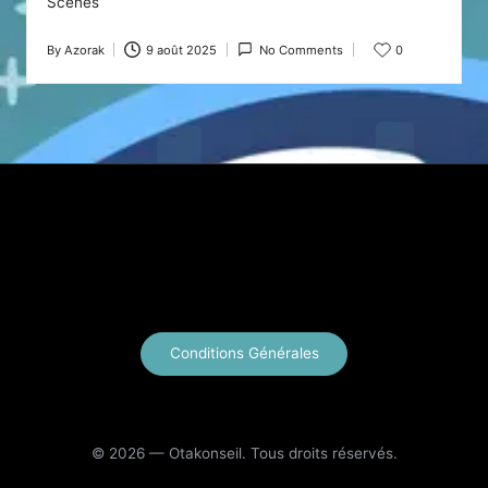
Scènes
By
Azorak
9 août 2025
No Comments
0
Posted
by
X
Instagram
YouTube
E-mail
Conditions Générales
© 2026 — Otakonseil. Tous droits réservés.