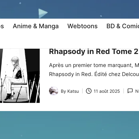
os
Anime & Manga
Webtoons
BD & Comi
Posted
Anime & Manga
Manga
Manga Ne
in
Rhapsody in Red Tome 2 
Après un premier tome marquant, M
Rhapsody in Red. Édité chez Delcour
By
Katsu
11 août 2025
N
Posted
by