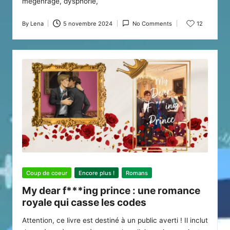
mégenrage, dysphorie,
By
Lena
5 novembre 2024
No Comments
12
Posted
by
Posted
Coup de coeur
Encore plus !
Romans
in
My dear f***ing prince : une romance
royale qui casse les codes
Attention, ce livre est destiné à un public averti ! Il inclut