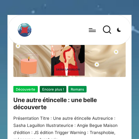
Posted
Découverte
Encore plus !
Romans
in
Une autre étincelle : une belle
découverte
Présentation Titre : Une autre étincelle Autreurice :
Sasha Laguillon Illustrateurice : Angie Begue Maison
d'édition : JS édition Trigger Warning : Transphobie,