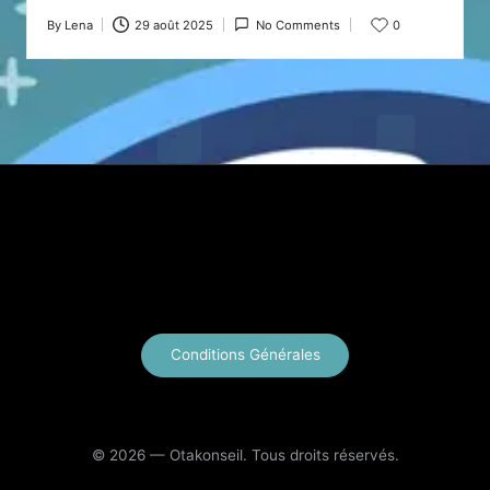
By
Lena
29 août 2025
No Comments
0
Posted
by
X
Instagram
YouTube
E-mail
Conditions Générales
© 2026 — Otakonseil. Tous droits réservés.