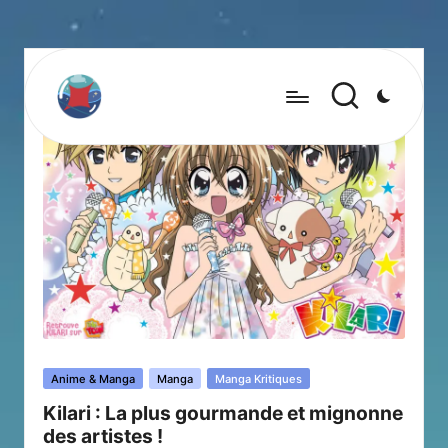
Posted
Anime & Manga
Manga
Manga Kritiques
in
Kilari : La plus gourmande et mignonne
des artistes !