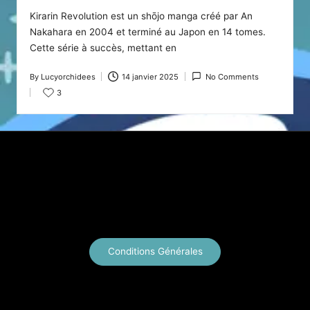
Kirarin Revolution est un shōjo manga créé par An
Nakahara en 2004 et terminé au Japon en 14 tomes.
Cette série à succès, mettant en
By
Lucyorchidees
14 janvier 2025
No Comments
Posted
3
by
X
Instagram
YouTube
E-mail
Conditions Générales