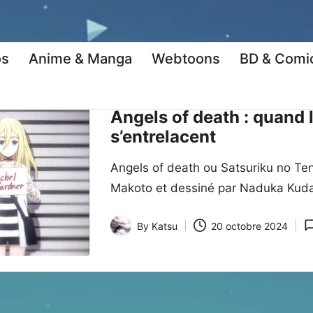
os
Anime & Manga
Webtoons
BD & Comi
Posted
Anime
Anime & Manga
Anime Kriti
in
Angels of death : quand l
s’entrelacent
Angels of death ou Satsuriku no T
Makoto et dessiné par Naduka Kudan. 
By
Katsu
20 octobre 2024
Posted
by