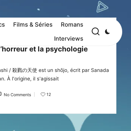
cs
Films & Séries
Romans
ques
Manga
Manga Kritiques
Interviews
’horreur et la psychologie
enshi / 殺戮の天使 est un shōjo, écrit par Sanada
À l'origine, il s'agissait
12
No Comments