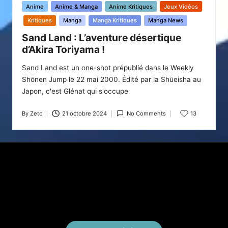
Posted
Anime
Anime & Manga
Anime Kritiques
Jeux Vidéos
in
Kritiques
Manga
Manga Kritiques
Manga News
Sand Land : L’aventure désertique
d’Akira Toriyama !
Sand Land est un one-shot prépublié dans le Weekly
Shōnen Jump le 22 mai 2000. Édité par la Shūeisha au
Japon, c'est Glénat qui s'occupe
By
Zeto
21 octobre 2024
No Comments
13
Posted
by
X
Instagram
YouTube
E-mail