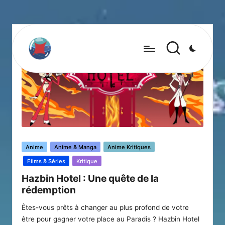
Posted
Anime
Anime & Manga
Anime Kritiques
in
Films & Séries
Kritique
Hazbin Hotel : Une quête de la
rédemption
Êtes-vous prêts à changer au plus profond de votre
être pour gagner votre place au Paradis ? Hazbin Hotel