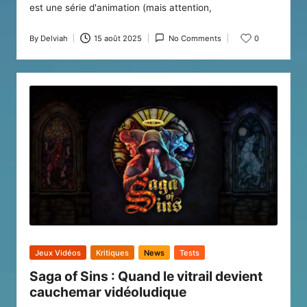
est une série d'animation (mais attention,
By
Delviah
15 août 2025
No Comments
0
Posted
by
Posted
Jeux Vidéos
Kritiques
News
Tests
in
Saga of Sins : Quand le vitrail devient
cauchemar vidéoludique