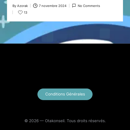
By
Azorak
7 novembre 2024
No Comments
Posted
13
by
X
Instagram
YouTube
E-mail
Conditions Générales
© 2026 — Otakonseil. Tous droits réservés.