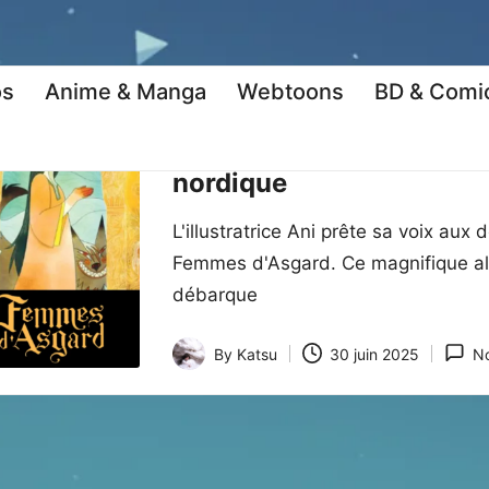
os
Anime & Manga
Webtoons
BD & Comi
Posted
BD & Comics
Kritique
in
Femmes d’Asgard : plong
nordique
L'illustratrice Ani prête sa voix au
Femmes d'Asgard. Ce magnifique al
débarque
By
Katsu
30 juin 2025
N
Posted
by