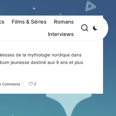
cs
Films & Séries
Romans
Interviews
ée divine dans la mythologie
x déesses de la mythologie nordique dans
bum jeunesse destiné aux 9 ans et plus
2
o Comments