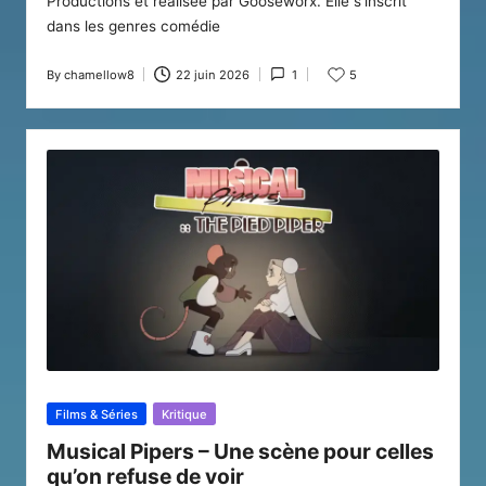
Productions et réalisée par Gooseworx. Elle s'inscrit
dans les genres comédie
By
chamellow8
22 juin 2026
1
5
Posted
by
Posted
Films & Séries
Kritique
in
Musical Pipers – Une scène pour celles
qu’on refuse de voir