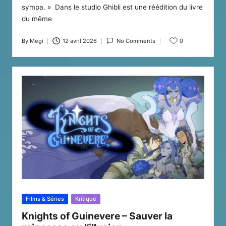
sympa. » Dans le studio Ghibli est une réédition du livre
du même
By
Megi
12 avril 2026
No Comments
0
Posted
by
Posted
Films & Séries
Kritique
in
Knights of Guinevere – Sauver la