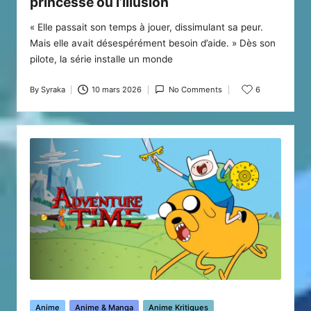
princesse ou l’illusion
« Elle passait son temps à jouer, dissimulant sa peur.
Mais elle avait désespérément besoin d’aide. » Dès son
pilote, la série installe un monde
By
Syraka
10 mars 2026
No Comments
6
Posted
by
Posted
Anime
Anime & Manga
Anime Kritiques