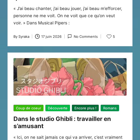
« J’ai beau chanter, j’ai beau jouer, j’ai beau m’efforcer,
personne ne me voit. On ne voit que ce qu’on veut
voir. » Dans Musical Pipers :
By
Syraka
17 juin 2026
No Comments
5
Posted
by
Posted
Coup de coeur
Découverte
Encore plus !
Romans
in
Dans le studio Ghibli : travailler en
s’amusant
« Ici, on ne sait jamais ce qui va arriver, c’est vraiment