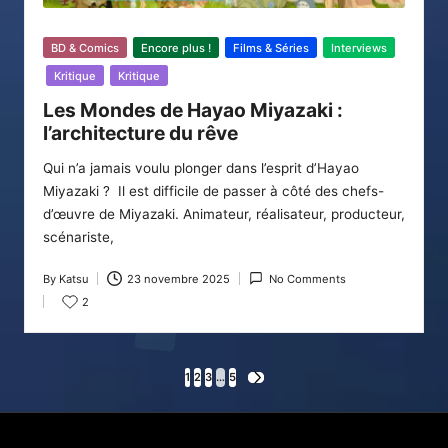
Posted
BD & Comics
Encore plus !
Films & Séries
Interviews
in
Kritique
Kritique
Les Mondes de Hayao Miyazaki :
l’architecture du rêve
Qui n’a jamais voulu plonger dans l’esprit d’Hayao
Miyazaki ? Il est difficile de passer à côté des chefs-
d’œuvre de Miyazaki. Animateur, réalisateur, producteur,
scénariste,
By
Katsu
23 novembre 2025
No Comments
Posted
2
by
Pagination
1
2
3
…
5
NEXT
PAGE
des