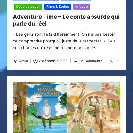
in
Coup de coeur
Films & Séries
Kritique
Adventure Time – Le conte absurde qui
parle du réel
« Les gens sont faits différemment. On n’a pas besoin
de comprendre pourquoi, juste de le respecter. » Il y a
des phrases qui résonnent longtemps après
By
Syraka
3 décembre 2025
No Comments
5
Posted
by