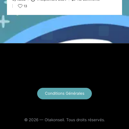
Posted
13
by
X
Instagram
YouTube
E-mail
Conditions Générales
© 2026 — Otakonseil. Tous droits réservés.