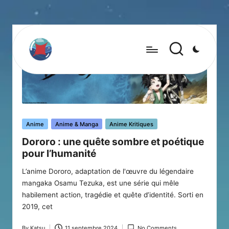
Posted
Anime
Anime & Manga
Anime Kritiques
in
Dororo : une quête sombre et poétique
pour l’humanité
L’anime Dororo, adaptation de l'œuvre du légendaire
mangaka Osamu Tezuka, est une série qui mêle
habilement action, tragédie et quête d’identité. Sorti en
2019, cet
By
Katsu
11 septembre 2024
No Comments