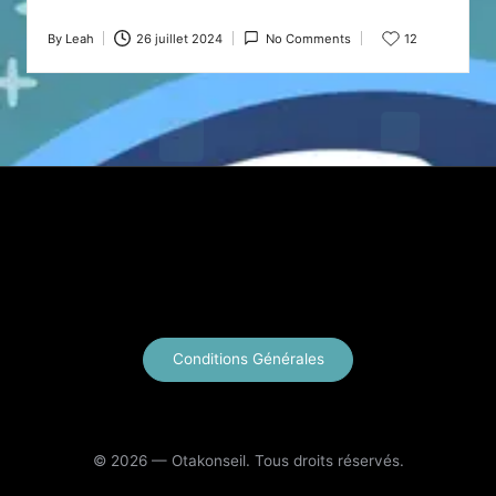
By
Leah
26 juillet 2024
No Comments
12
Posted
by
X
Instagram
YouTube
E-mail
Conditions Générales
© 2026 — Otakonseil. Tous droits réservés.