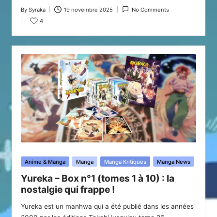
By
Syraka
19 novembre 2025
No Comments
Posted
4
by
Posted
Anime & Manga
Manga
Manga Kritiques
Manga News
in
Yureka – Box n°1 (tomes 1 à 10) : la
nostalgie qui frappe !
Yureka est un manhwa qui a été publié dans les années