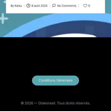
By
Katsu
8 août 2025
No Comments
0
Posted
by
X
Instagram
YouTube
E-mail
Conditions Générales
© 2026 — Otakonseil. Tous droits réservés.