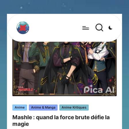
Posted
Anime
Anime & Manga
Anime Kritiques
in
Mashle : quand la force brute défie la
magie