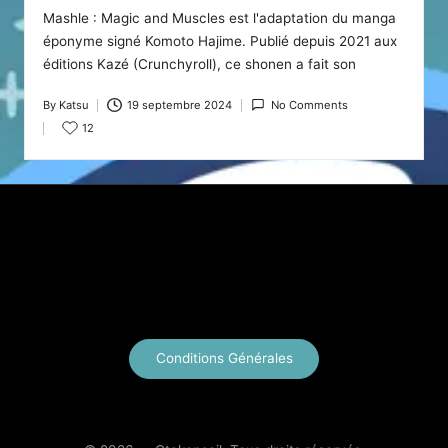
Mashle : Magic and Muscles est l'adaptation du manga
éponyme signé Komoto Hajime. Publié depuis 2021 aux
éditions Kazé (Crunchyroll), ce shonen a fait son
By
Katsu
19 septembre 2024
No Comments
Posted
12
by
X
Instagram
YouTube
E-mail
Conditions Générales