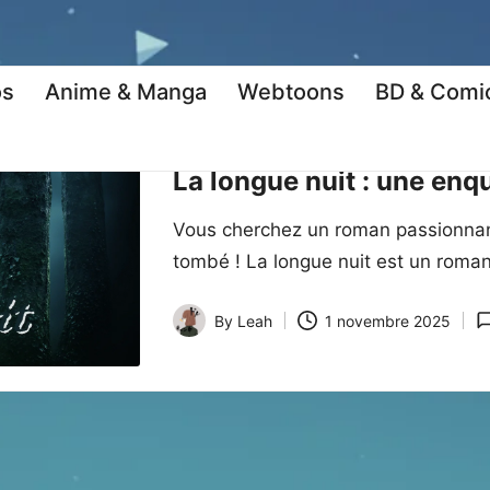
os
Anime & Manga
Webtoons
BD & Comi
Posted
Coup de coeur
Encore plus !
Roma
in
La longue nuit : une enqu
Vous cherchez un roman passionnant
tombé ! La longue nuit est un roman
By
Leah
1 novembre 2025
Posted
by