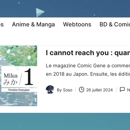
os
Anime & Manga
Webtoons
BD & Comi
Posted
Anime & Manga
Manga
Manga Krit
in
I cannot reach you : qua
Le magazine Comic Gene a commencé
en 2018 au Japon. Ensuite, les édit
By
Soso
26 juillet 2024
N
Posted
by