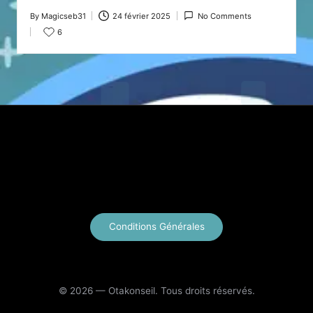
By
Magicseb31
24 février 2025
No Comments
Posted
6
by
X
Instagram
YouTube
E-mail
Conditions Générales
© 2026 — Otakonseil. Tous droits réservés.