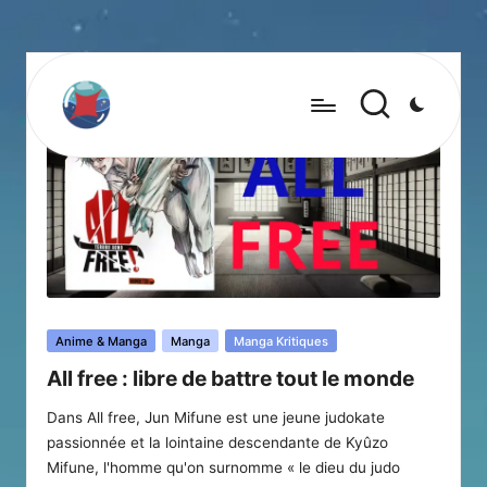
Posted
Anime & Manga
Manga
Manga Kritiques
in
All free : libre de battre tout le monde
Dans All free, Jun Mifune est une jeune judokate
passionnée et la lointaine descendante de Kyûzo
Mifune, l'homme qu'on surnomme « le dieu du judo