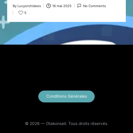
By
Lucyorchidees
16 mai 2025
No Comments
Posted
5
by
X
Instagram
YouTube
E-mail
Conditions Générales
© 2026 — Otakonseil. Tous droits réservés.