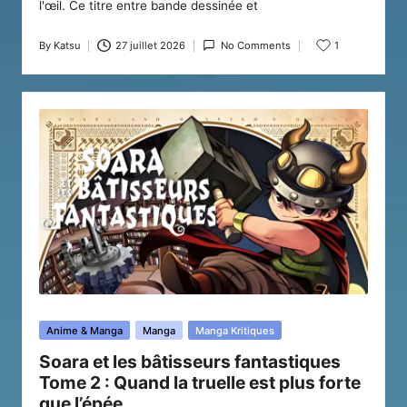
l'œil. Ce titre entre bande dessinée et
By
Katsu
27 juillet 2026
No Comments
1
Posted
by
Posted
Anime & Manga
Manga
Manga Kritiques
in
Soara et les bâtisseurs fantastiques
Tome 2 : Quand la truelle est plus forte
que l’épée