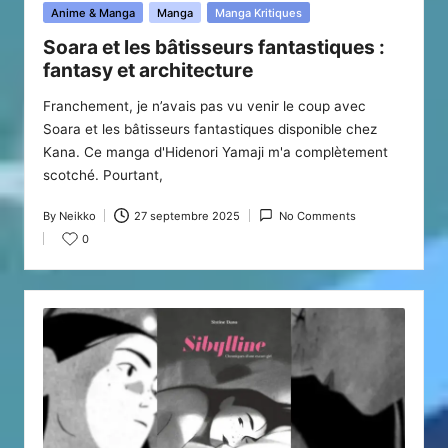
Posted
Anime & Manga
Manga
Manga Kritiques
in
Soara et les bâtisseurs fantastiques :
fantasy et architecture
Franchement, je n’avais pas vu venir le coup avec
Soara et les bâtisseurs fantastiques disponible chez
Kana. Ce manga d'Hidenori Yamaji m'a complètement
scotché. Pourtant,
By
Neikko
27 septembre 2025
No Comments
Posted
0
by