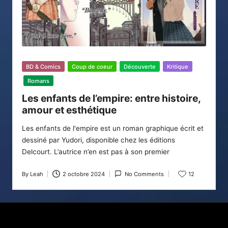
Posted
BD & Comics
Coup de coeur
Découverte
Kritique
in
Romans
Les enfants de l’empire: entre histoire,
amour et esthétique
Les enfants de l'empire est un roman graphique écrit et
dessiné par Yudori, disponible chez les éditions
Delcourt. L’autrice n’en est pas à son premier
By
Leah
2 octobre 2024
No Comments
12
Posted
by