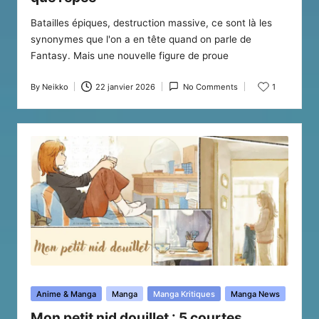
Batailles épiques, destruction massive, ce sont là les
synonymes que l'on a en tête quand on parle de
Fantasy. Mais une nouvelle figure de proue
By
Neikko
22 janvier 2026
No Comments
1
Posted
by
Posted
Anime & Manga
Manga
Manga Kritiques
Manga News
in
Mon petit nid douillet : 5 courtes