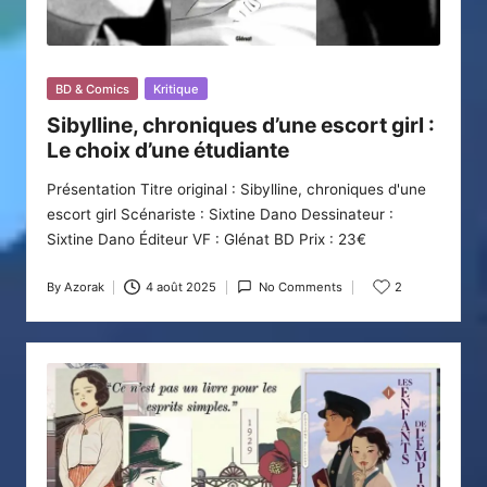
Posted
BD & Comics
Kritique
in
Sibylline, chroniques d’une escort girl :
Le choix d’une étudiante
Présentation Titre original : Sibylline, chroniques d'une
escort girl Scénariste : Sixtine Dano Dessinateur :
Sixtine Dano Éditeur VF : Glénat BD Prix : 23€
By
Azorak
4 août 2025
No Comments
2
Posted
by