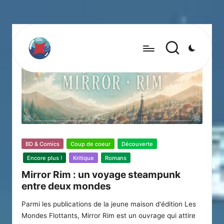
Posted
BD & Comics
Coup de coeur
Découverte
in
Encore plus !
Kritique
Romans
Mirror Rim : un voyage steampunk
entre deux mondes
Parmi les publications de la jeune maison d'édition Les
Mondes Flottants, Mirror Rim est un ouvrage qui attire