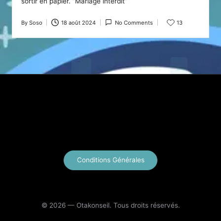
sortir en papier. “Mariage interdit”
By
Soso
18 août 2024
No Comments
13
Posted
by
X
Instagram
YouTube
E-mail
Conditions Générales
© 2026 — Otakonseil. Tous droits réservés.