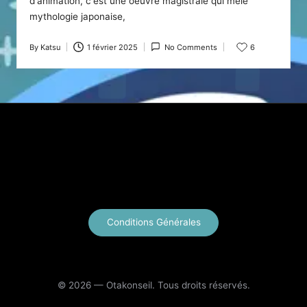
d'animation, c'est une oeuvre magistrale qui mêle
mythologie japonaise,
By
Katsu
1 février 2025
No Comments
6
Posted
by
X
Instagram
YouTube
E-mail
Conditions Générales
© 2026 — Otakonseil. Tous droits réservés.