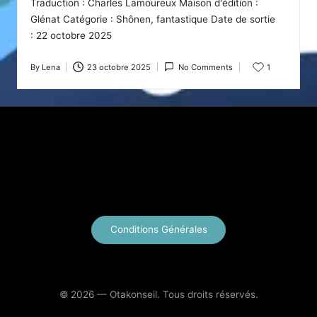
Traduction : Charles Lamoureux Maison d'édition :
Glénat Catégorie : Shônen, fantastique Date de sortie
: 22 octobre 2025
By
Lena
23 octobre 2025
No Comments
1
Posted
by
X
Instagram
YouTube
E-mail
Conditions Générales
© 2026 — Otakonseil. Tous droits réservés.