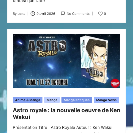
fantastique Date
By
Lena
9 avril 2026
No Comments
0
Posted
by
Posted
Anime & Manga
Manga
Manga Kritiques
Manga News
in
Astro royale : la nouvelle oeuvre de Ken
Wakui
Présentation Titre : Astro Royale Auteur : Ken Wakui