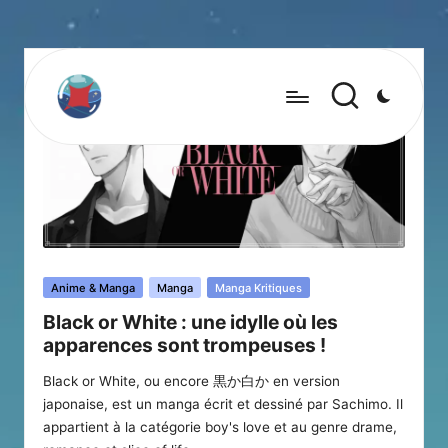
Posted
Anime & Manga
Manga
Manga Kritiques
in
Black or White : une idylle où les
apparences sont trompeuses !
Black or White, ou encore 黒か白か en version
japonaise, est un manga écrit et dessiné par Sachimo. Il
appartient à la catégorie boy's love et au genre drame,