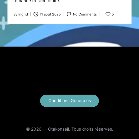
romance et slice of life.
By
Ingrid
11 août 2025
No Comments
5
Posted
by
X
Instagram
YouTube
E-mail
Conditions Générales
© 2026 — Otakonseil. Tous droits réservés.