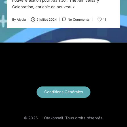
nouvelle édition pour Atari 50 : The Anniversary
Celebration, enrichie de nouveaux
By
Alycia
2 juillet 2024
No Comments
11
Posted
by
X
Instagram
YouTube
E-mail
Conditions Générales
© 2026 — Otakonseil. Tous droits réservés.